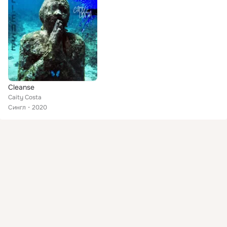
Cleanse
Caity Costa
Сингл
2020