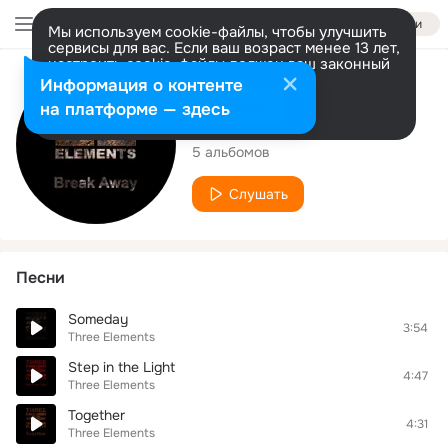
Войти
Мы используем cookie-файлы, чтобы улучшить
сервисы для вас. Если ваш возраст менее 13 лет,
настроить cookie-файлы должен ваш законный
представитель.
Больше информации
Исполнитель
Информация о контенте
Разрешить все
Настроить
на платформе — здесь
Three Elements
5 альбомов
Слушать
Песни
Someday
3:54
Three Elements
Step in the Light
4:47
Three Elements
Together
4:31
Three Elements