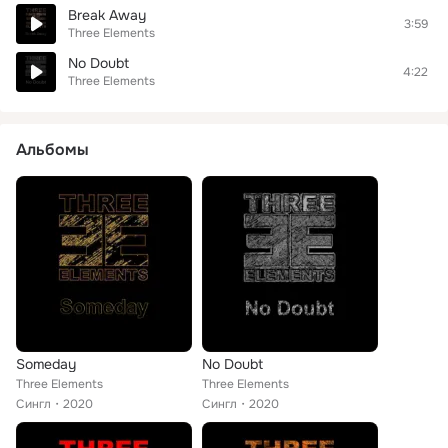
Break Away
3:59
Three Elements
No Doubt
4:22
Three Elements
Альбомы
Someday
No Doubt
Three Elements
Three Elements
Сингл
2020
Сингл
2020