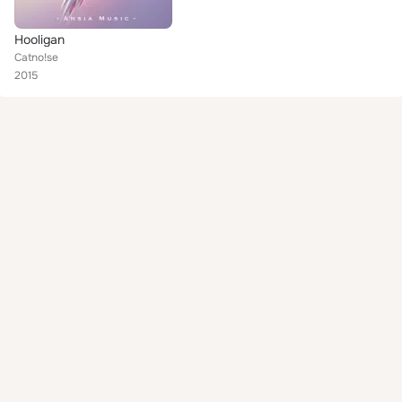
Hooligan
Catno!se
2015