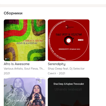
Сборники
Afro Is Awesome
Serendipity
Various Artists, Soul Fleva, The GNS Projekt, Tsa Mandebele, Canoe Deep, DJ Crazy T, Shaz Deep, Nakedsoul, Focks SA, Maphepha, D...
Shaz Deep feat. Dj Selector
2021
Сингл
2021