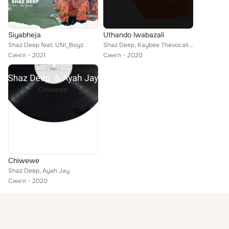
Siyabheja
Uthando lwabazali
Shaz Deep feat. UNI_Boyz
Shaz Deep, Kaybee Thevocalist
Сингл
2021
Сингл
2020
Chiwewe
Shaz Deep, Ayah Jay
Сингл
2020