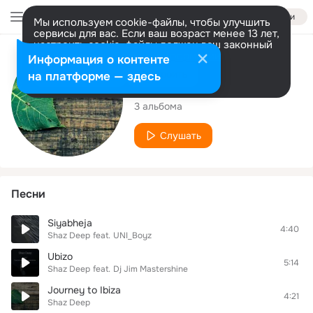
Войти
Мы используем cookie-файлы, чтобы улучшить
сервисы для вас. Если ваш возраст менее 13 лет,
настроить cookie-файлы должен ваш законный
представитель.
Больше информации
Исполнитель
Информация о контенте
Разрешить все
Настроить
на платформе — здесь
Shaz Deep
3 альбома
Слушать
Песни
Siyabheja
4:40
Shaz Deep
feat.
UNI_Boyz
Ubizo
5:14
Shaz Deep
feat.
Dj Jim Mastershine
Journey to Ibiza
4:21
Shaz Deep