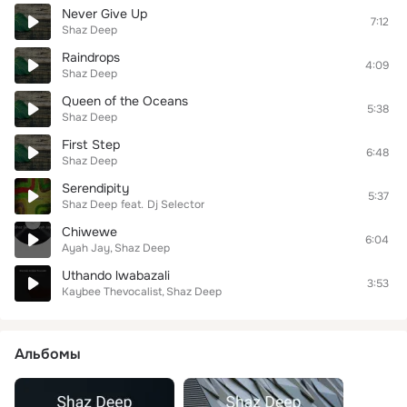
Never Give Up
7:12
Shaz Deep
Raindrops
4:09
Shaz Deep
Queen of the Oceans
5:38
Shaz Deep
First Step
6:48
Shaz Deep
Serendipity
5:37
Shaz Deep
feat.
Dj Selector
Chiwewe
6:04
Ayah Jay
Shaz Deep
Uthando lwabazali
3:53
Kaybee Thevocalist
Shaz Deep
Альбомы