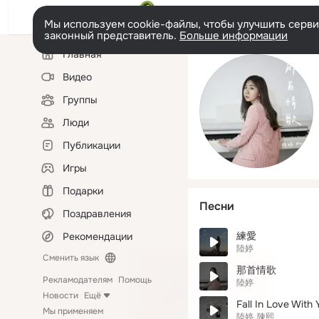
Мы используем cookie-файлы, чтобы улучшить сервис
законный представитель.
Больше информации
Левая
Главная
колонка
Видео
Группы
Люди
Публикации
Игры
Подарки
Песни
Поздравления
練愛
Рекомендации
陸婷
Сменить язык
那首情歌
Рекламодателям
Помощь
陸婷
Новости
Ещё
Fall In Love With 
Мы применяем
陸婷
陳熙