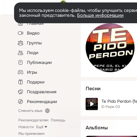
Мы используем cookie-файлы, чтобы улучшить сервис
законный представитель.
Больше информации
Левая
Главная
колонка
Видео
Группы
Люди
Публикации
Игры
Подарки
Песни
Поздравления
Te Pido Perdon (f
Рекомендации
El Pepe 03
Сменить язык
Рекламодателям
Помощь
Новости
Ещё
Альбомы
Мы применяем