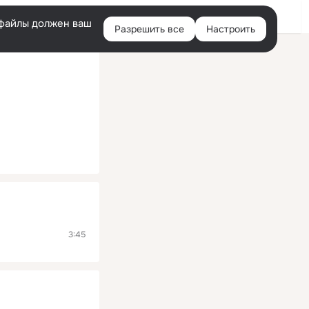
Помощь
Войти
й
e-файлы должен ваш
Разрешить все
Настроить
Правая
колонка
3:45