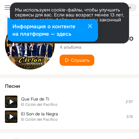
Войти
Мы используем cookie-файлы, чтобы улучшить
сервисы для вас. Если ваш возраст менее 13 лет,
настроить cookie-файлы должен ваш законный
представитель.
Больше информации
Исполнитель
Информация о контенте
Разрешить все
Настроить
на платформе — здесь
El Ciclón del Pacifico
4 альбома
Слушать
Песни
Que Fue de Ti
2:57
El Ciclón del Pacifico
El Son de la Negra
3:15
El Ciclón del Pacifico