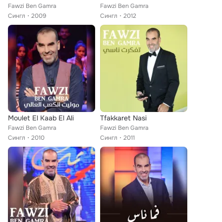
Fawzi Ben Gamra
Fawzi Ben Gamra
Сингл
2009
Сингл
2012
Moulet El Kaab El Ali
Tfakkaret Nasi
Fawzi Ben Gamra
Fawzi Ben Gamra
Сингл
2010
Сингл
2011