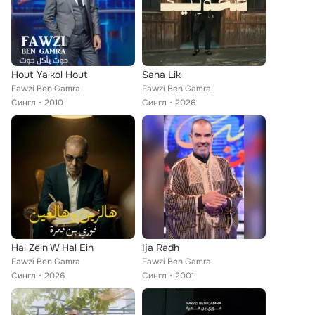
Hout Ya'kol Hout
Saha Lik
Fawzi Ben Gamra
Fawzi Ben Gamra
Сингл
2010
Сингл
2026
Hal Zein W Hal Ein
Ija Radh
Fawzi Ben Gamra
Fawzi Ben Gamra
Сингл
2026
Сингл
2001