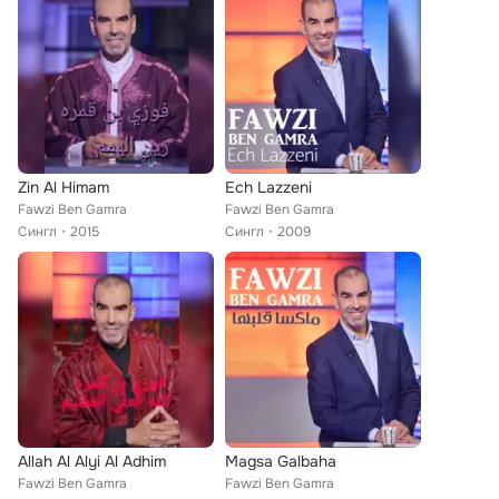
Zin Al Himam
Ech Lazzeni
Fawzi Ben Gamra
Fawzi Ben Gamra
Сингл
2015
Сингл
2009
Allah Al Alyi Al Adhim
Magsa Galbaha
Fawzi Ben Gamra
Fawzi Ben Gamra