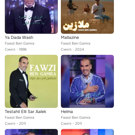
Ya Dada Wash
Mallazine
Fawzi Ben Gamra
Fawzi Ben Gamra
Сингл
1996
Сингл
2024
Testahil Elli Sar Aalek
Helma
Fawzi Ben Gamra
Fawzi Ben Gamra
Сингл
2011
Сингл
2011