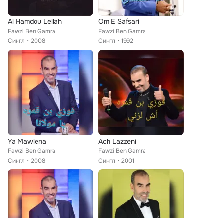
Al Hamdou Lellah
Om E Safsari
Fawzi Ben Gamra
Fawzi Ben Gamra
Сингл
2008
Сингл
1992
Ya Mawlena
Ach Lazzeni
Fawzi Ben Gamra
Fawzi Ben Gamra
Сингл
2008
Сингл
2001