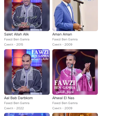
Salet Allah Alik
Aman Aman
Fawzi Ben Gamra
Fawzi Ben Gamra
Сингл
2015
Сингл
2009
Aal Bab Darbkom
Ahwal El Nas
Fawzi Ben Gamra
Fawzi Ben Gamra
Сингл
2022
Сингл
2009