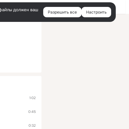
Помощь
Войти
й
e-файлы должен ваш
Разрешить все
Настроить
Правая
колонка
1:02
0:45
0:32