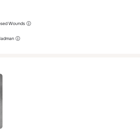
osed Wounds
 Madman