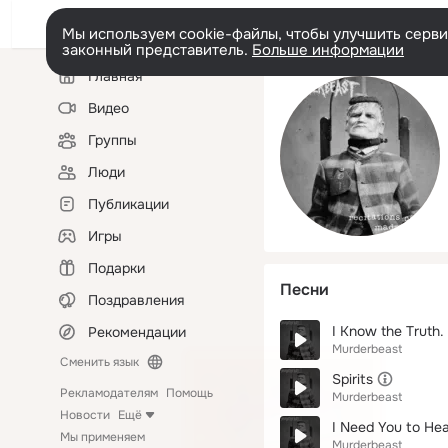
Мы используем cookie-файлы, чтобы улучшить сервис
законный представитель.
Больше информации
Левая
Главная
колонка
Видео
Группы
Люди
Публикации
Игры
Подарки
Песни
Поздравления
I Know the Truth. 
Рекомендации
Murderbeast
Сменить язык
Spirits
Рекламодателям
Помощь
Murderbeast
Новости
Ещё
I Need You to He
Мы применяем
Murderbeast