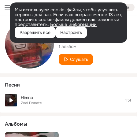
Войти
Мы используем cookie-файлы, чтобы улучшить
сервисы для вас. Если ваш возраст менее 13 лет,
настроить cookie-файлы должен ваш законный
представитель.
Больше информации
Исполнитель
Разрешить все
Настроить
Zoel Donate
1 альбом
Слушать
Песни
Himno
1:51
Zoel Donate
Альбомы