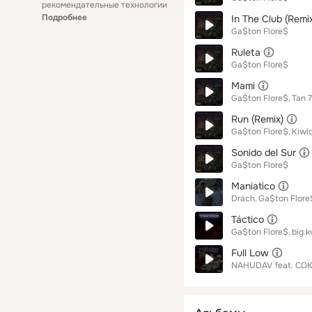
рекомендательные технологии
Подробнее
In The Club (Remi
Ga$ton Flore$
Ruleta
Ga$ton Flore$
Mami
Ga$ton Flore$
Tan 
Run (Remix)
Ga$ton Flore$
Kiwi
Sonido del Sur
Ga$ton Flore$
Maniatico
Drach
Ga$ton Flore
Táctico
Ga$ton Flore$
big 
Full Low
NAHUDAV
feat.
COK