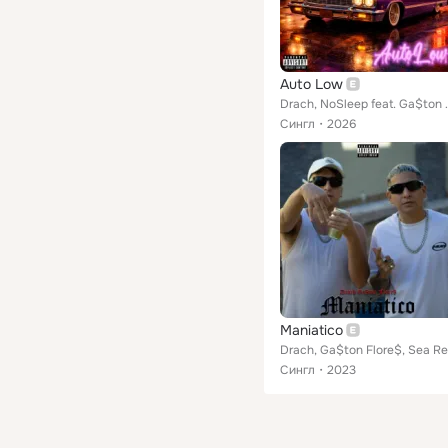
Auto Low
Drach, NoSle
Сингл
2026
Maniatico
Сингл
2023