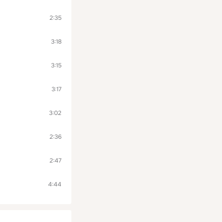
2:35
3:18
3:15
3:17
3:02
2:36
2:47
4:44