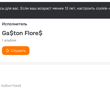
Русски
ы для вас. Если ваш возраст менее 13 лет, настроить cooki
Исполнитель
Ga$ton Flore$
1 альбом
Слушать
Ga$ton Flore$