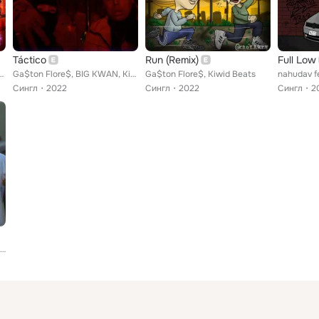
Táctico
Run (Remix)
Full Low
ep feat. Ga$ton Flore$
Ga$ton Flore$, BIG KWAN, Kiwidbeats
Ga$ton Flore$, Kiwid Beats
Сингл
2022
Сингл
2022
Сингл
2
Drach, Ga$ton Flore$, Sea Records