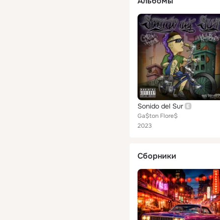
Альбомы
Sonido del Sur
Ga$ton Flore$
2023
Сборники