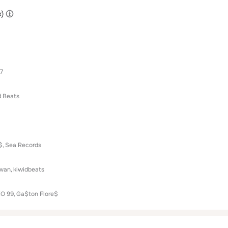
x)
77
d Beats
$
Sea Records
kwan
kiwidbeats
O 99
Ga$ton Flore$