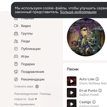
Мы используем cookie-файлы, чтобы улучшить сервис
законный представитель.
Больше информации
Левая
Главная
колонка
Видео
Группы
Люди
Публикации
Игры
Подарки
Песни
Поздравления
Auto Low
Рекомендации
Drach
NoSleep
feat.
Сменить язык
En el Punto
Рекламодателям
Помощь
Ga$ton Flore$
Новости
Ещё
Castigo
Мы применяем
Ga$ton Flore$