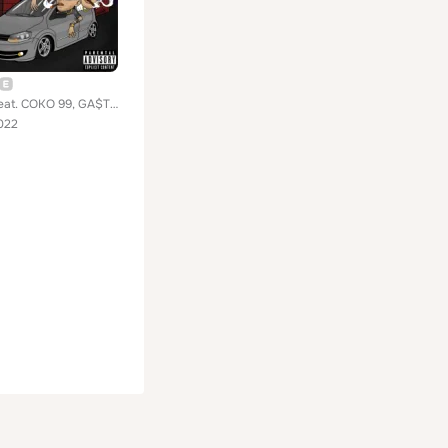
nahudav feat. COKO 99, GA$TON FLORE$
022