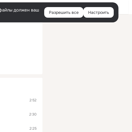
Помощь
Войти
й
e-файлы должен ваш
Разрешить все
Настроить
Правая
колонка
2:52
2:30
2:25