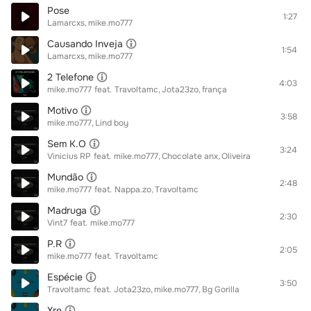
Pose
1:27
Lamarcxs
mike.mo777
Causando Inveja
1:54
Lamarcxs
mike.mo777
2 Telefone
4:03
mike.mo777
feat.
Travoltamc
Jota23zo
frança
Motivo
3:58
mike.mo777
Lind boy
Sem K.O
3:24
Vinicius RP
feat.
mike.mo777
Chocolate anx
Oliveira
Mundão
2:48
mike.mo777
feat.
Nappa.zo
Travoltamc
Madruga
2:30
Vint7
feat.
mike.mo777
P.R
2:05
mike.mo777
feat.
Travoltamc
Espécie
3:50
Travoltamc
feat.
Jota23zo
mike.mo777
Bg Gorilla
Xre