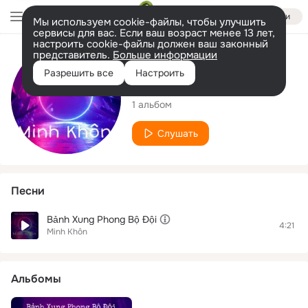
Войти
Мы используем cookie-файлы, чтобы улучшить
сервисы для вас. Если ваш возраст менее 13 лет,
настроить cookie-файлы должен ваш законный
представитель.
Больше информации
Исполнитель
Разрешить все
Настроить
Minh Khôn
1 альбом
Слушать
Песни
Bảnh Xung Phong Bộ Đội
4:21
Minh Khôn
Альбомы