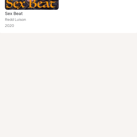
Sex Beat
Redd Luison
2020