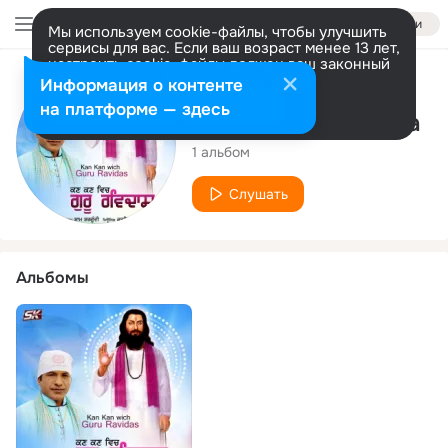
Войти
Мы используем cookie-файлы, чтобы улучшить
сервисы для вас. Если ваш возраст менее 13 лет,
настроить cookie-файлы должен ваш законный
представитель.
Больше информации
Исполнитель
Информация о контенте
Разрешить все
Настроить
на платформе — здесь
Dharampal Dhamma
1 альбом
Слушать
Альбомы