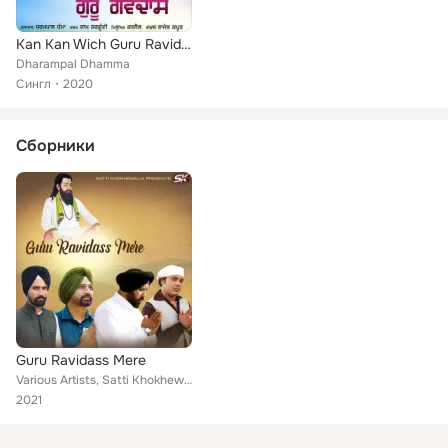
Kan Kan Wich Guru Ravidas
Dharampal Dhamma
Сингл
2020
Сборники
Guru Ravidass Mere
Various Artists, Satti Khokhewalia, Dharampal Dhamma, Maqbool, Sai Papal Shah, Kulwinder Laddu, Bunty Sangatpuria, Rajan Mattu, ...
2021