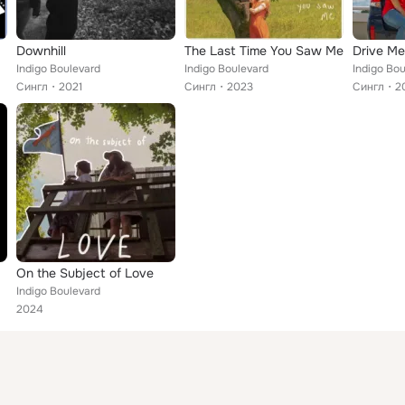
Downhill
The Last Time You Saw Me
Drive M
Indigo Boulevard
Indigo Boulevard
Indigo Bo
Сингл
2021
Сингл
2023
Сингл
2
On the Subject of Love
Indigo Boulevard
2024