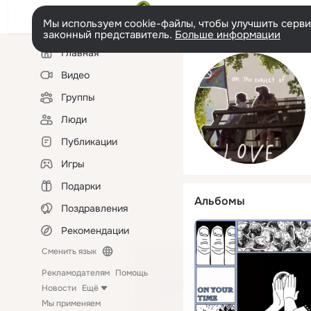
Мы используем cookie-файлы, чтобы улучшить сервис
законный представитель.
Больше информации
Левая
Главная
колонка
Видео
Группы
Люди
Публикации
Игры
Подарки
Альбомы
Поздравления
Рекомендации
Сменить язык
Рекламодателям
Помощь
Новости
Ещё
Мы применяем