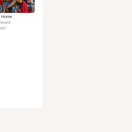
e Home
ulevard
020