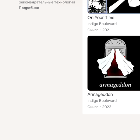
рекомендательные технологии
Подробнее
On Your Time
Indigo Boulevard
Сингл
2021
Armageddon
Indigo Boulevard
Сингл
2023