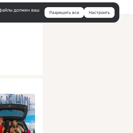
Помощь
Войти
й
e-файлы должен ваш
Разрешить все
Настроить
Правая
колонка