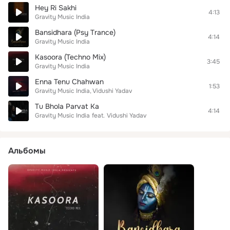
Hey Ri Sakhi
4:13
Gravity Music India
Bansidhara (Psy Trance)
4:14
Gravity Music India
Kasoora (Techno Mix)
3:45
Gravity Music India
Enna Tenu Chahwan
1:53
Gravity Music India
Vidushi Yadav
Tu Bhola Parvat Ka
4:14
Gravity Music India
feat.
Vidushi Yadav
Альбомы