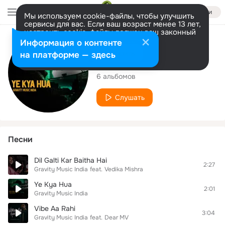
Войти
Мы используем cookie-файлы, чтобы улучшить
сервисы для вас. Если ваш возраст менее 13 лет,
настроить cookie-файлы должен ваш законный
представитель.
Больше информации
Исполнитель
Информация о контенте
Разрешить все
Настроить
на платформе — здесь
Gravity Music India
6 альбомов
Слушать
Песни
Dil Galti Kar Baitha Hai
2:27
Gravity Music India
feat.
Vedika Mishra
Ye Kya Hua
2:01
Gravity Music India
Vibe Aa Rahi
3:04
Gravity Music India
feat.
Dear MV