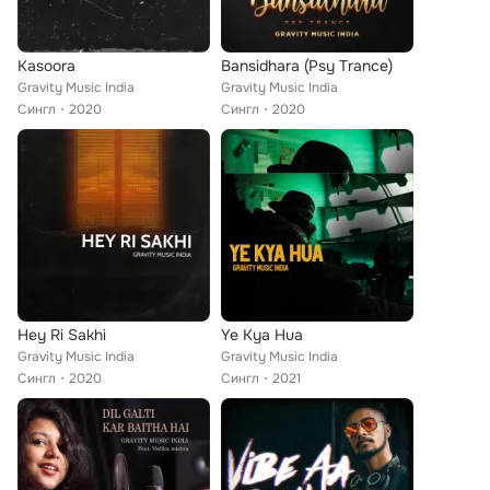
Kasoora
Bansidhara (Psy Trance)
Gravity Music India
Gravity Music India
Сингл
2020
Сингл
2020
Hey Ri Sakhi
Ye Kya Hua
Gravity Music India
Gravity Music India
Сингл
2020
Сингл
2021