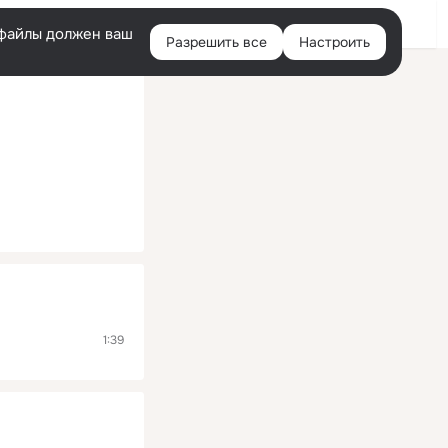
Помощь
Войти
й
e-файлы должен ваш
Разрешить все
Настроить
Правая
колонка
1:39