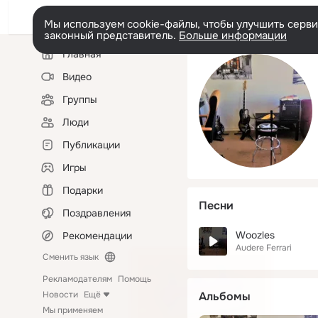
Мы используем cookie-файлы, чтобы улучшить сервис
законный представитель.
Больше информации
Левая
Главная
колонка
Видео
Группы
Люди
Публикации
Игры
Подарки
Песни
Поздравления
Woozles
Рекомендации
Audere Ferrari
Сменить язык
Рекламодателям
Помощь
Новости
Ещё
Альбомы
Мы применяем