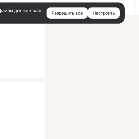
Помощь
Войти
й
e-файлы должен ваш
Разрешить все
Настроить
Правая
колонка