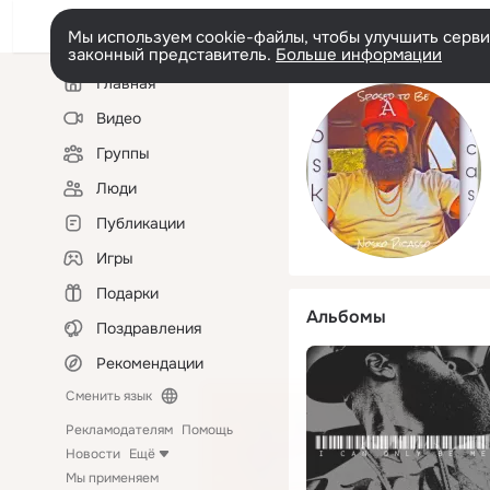
Мы используем cookie-файлы, чтобы улучшить сервис
законный представитель.
Больше информации
Левая
Главная
колонка
Видео
Группы
Люди
Публикации
Игры
Подарки
Альбомы
Поздравления
Рекомендации
Сменить язык
Рекламодателям
Помощь
Новости
Ещё
Мы применяем