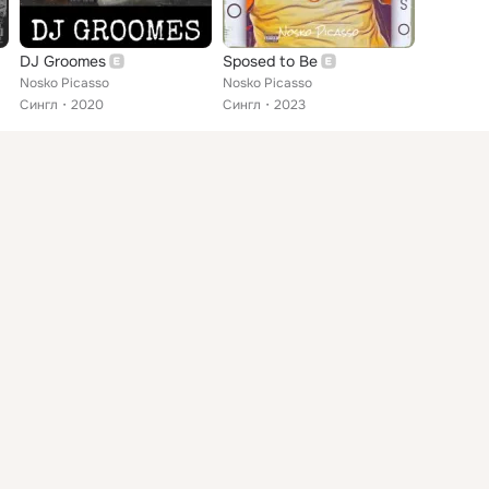
DJ Groomes
Sposed to Be
Nosko Picasso
Nosko Picasso
Сингл
2020
Сингл
2023