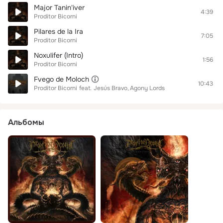
Major Tanin'iver
4:39
Proditor Bicorni
Pilares de la Ira
7:05
Proditor Bicorni
Noxulifer (Intro)
1:56
Proditor Bicorni
Fvego de Moloch
10:43
Proditor Bicorni
feat.
Jesús Bravo
Agony Lords
Альбомы