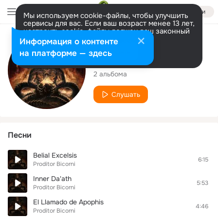
Войти
Мы используем cookie-файлы, чтобы улучшить
сервисы для вас. Если ваш возраст менее 13 лет,
настроить cookie-файлы должен ваш законный
представитель.
Больше информации
Исполнитель
Информация о контенте
Разрешить все
Настроить
на платформе — здесь
Proditor Bicorni
2 альбома
Слушать
Песни
Belial Excelsis
6:15
Proditor Bicorni
Inner Da'ath
5:53
Proditor Bicorni
El Llamado de Apophis
4:46
Proditor Bicorni