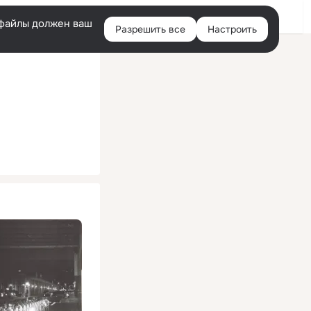
Помощь
Войти
й
e-файлы должен ваш
Разрешить все
Настроить
Правая
колонка