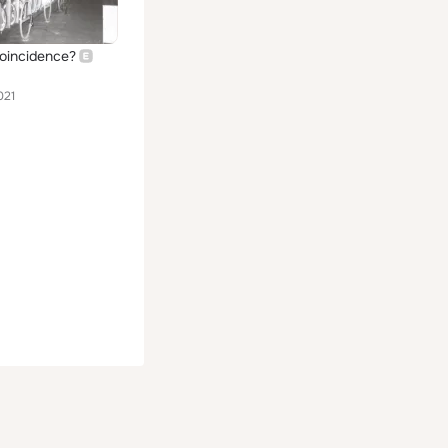
Coincidence?
021