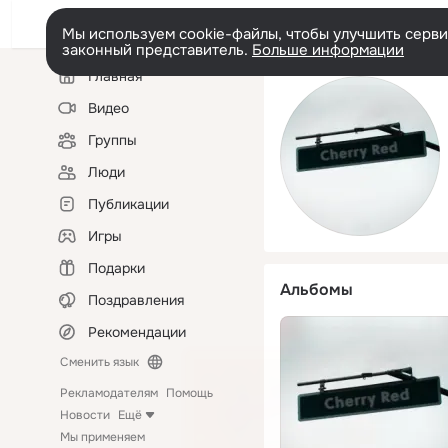
Мы используем cookie-файлы, чтобы улучшить сервис
законный представитель.
Больше информации
Левая
Главная
колонка
Видео
Группы
Люди
Публикации
Игры
Подарки
Альбомы
Поздравления
Рекомендации
Сменить язык
Рекламодателям
Помощь
Новости
Ещё
Мы применяем