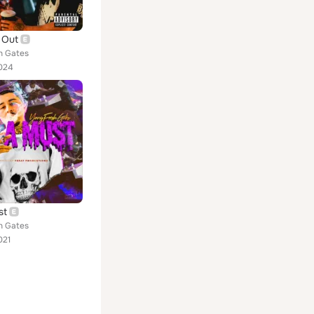
 Out
h Gates
024
st
h Gates
021