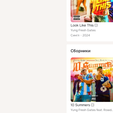
Look Like This
Yung Fresh Gates
Сингл
2024
Сборники
10 Summers
Yung Fresh Gates feat. Ro