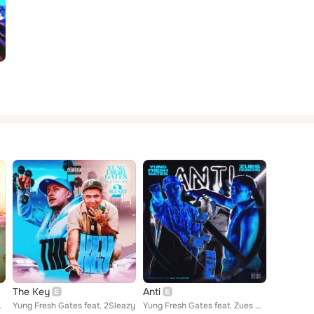
The Key
Anti
wdy Racks
Yung Fresh Gates feat. 2Sleazy
Yung Fresh Gates feat. Zues Honcho