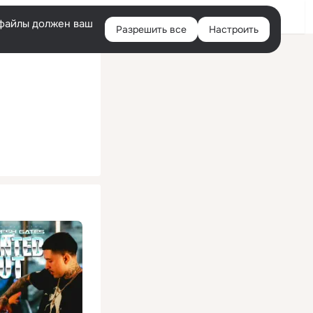
Помощь
Войти
й
e-файлы должен ваш
Разрешить все
Настроить
Правая
колонка