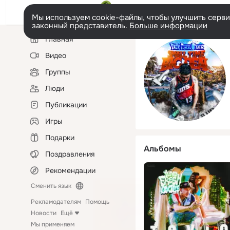
Мы используем cookie-файлы, чтобы улучшить сервис
законный представитель.
Больше информации
Левая
Главная
колонка
Видео
Группы
Люди
Публикации
Игры
Подарки
Альбомы
Поздравления
Рекомендации
Сменить язык
Рекламодателям
Помощь
Новости
Ещё
Мы применяем