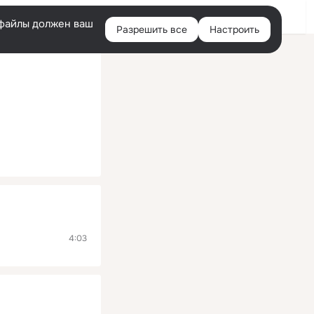
Помощь
Войти
й
e-файлы должен ваш
Разрешить все
Настроить
Правая
колонка
4:03