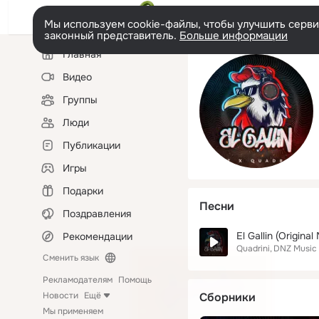
Мы используем cookie-файлы, чтобы улучшить сервис
законный представитель.
Больше информации
Левая
Главная
колонка
Видео
Группы
Люди
Публикации
Игры
Подарки
Песни
Поздравления
El Gallin (Original 
Рекомендации
Quadrini
DNZ Music
Сменить язык
Рекламодателям
Помощь
Новости
Ещё
Сборники
Мы применяем