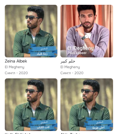
Zeina Albek
حلم كبير
El Megheny
El Megheny
Сингл
2020
Сингл
2020