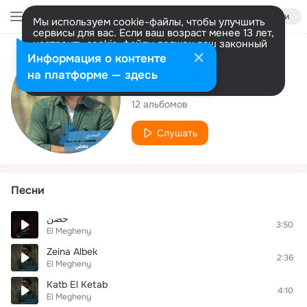
Войти
Мы используем cookie-файлы, чтобы улучшить
сервисы для вас. Если ваш возраст менее 13 лет,
настроить cookie-файлы должен ваш законный
представитель.
Больше информации
Исполнитель
Информация о контенте
Разрешить все
Настроить
на платформе — здесь
El Megheny
12 альбомов
Слушать
Песни
حضن
3:50
El Megheny
Zeina Albek
2:36
El Megheny
Katb El Ketab
4:10
El Megheny