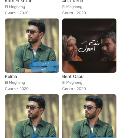
Katb El Ketab
Ahla Tarha
El Megheny
El Megheny
Сингл
2020
Сингл
2020
Kelma
Bent Osoul
El Megheny
El Megheny
Сингл
2020
Сингл
2020