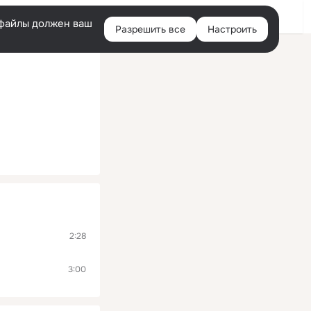
Помощь
Войти
й
e-файлы должен ваш
Разрешить все
Настроить
Правая
колонка
2:28
3:00