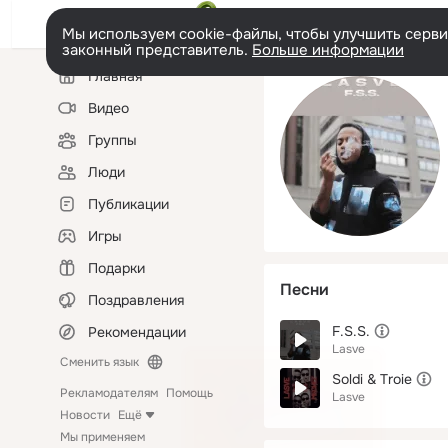
Мы используем cookie-файлы, чтобы улучшить сервис
законный представитель.
Больше информации
Левая
Главная
колонка
Видео
Группы
Люди
Публикации
Игры
Подарки
Песни
Поздравления
F.S.S.
Рекомендации
Lasve
Сменить язык
Soldi & Troie
Рекламодателям
Помощь
Lasve
Новости
Ещё
Мы применяем