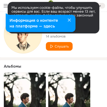
Войти
Мы используем cookie-файлы, чтобы улучшить
сервисы для вас. Если ваш возраст менее 13 лет,
настроить cookie-файлы должен ваш законный
представитель.
Больше информации
Исполнитель
Информация о контенте
Разрешить все
Настроить
на платформе — здесь
Thomas Csorba
14 альбомов
Слушать
Альбомы