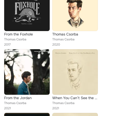
From the Foxhole
Thomas Csorba
Thomas Csorba
Thomas Csorba
2017
2020
From the Jordan
When You Can’t See the Highway End
Thomas Csorba
Thomas Csorba
2021
2021