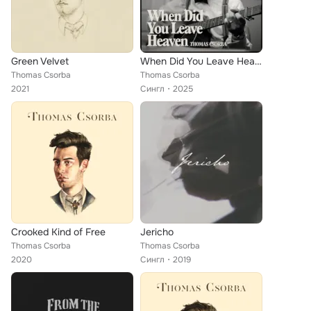
Green Velvet
When Did You Leave Heaven
Thomas Csorba
Thomas Csorba
2021
Сингл
2025
Crooked Kind of Free
Jericho
Thomas Csorba
Thomas Csorba
2020
Сингл
2019