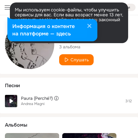
Войти
Мы используем cookie-файлы, чтобы улучшить
сервисы для вас. Если ваш возраст менее 13 лет,
настроить cookie-файлы должен ваш законный
представитель.
Больше информации
Исполнитель
Информация о контенте
Разрешить все
Настроить
на платформе — здесь
Andrea Magni
3 альбома
Слушать
Песни
Paura (Perché?)
3:12
Andrea Magni
Альбомы