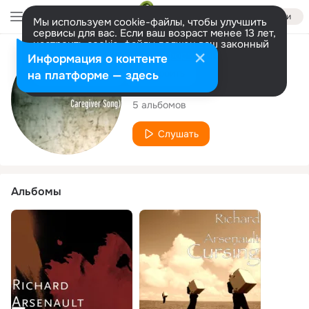
Войти
Мы используем cookie-файлы, чтобы улучшить
сервисы для вас. Если ваш возраст менее 13 лет,
настроить cookie-файлы должен ваш законный
представитель.
Больше информации
Исполнитель
Информация о контенте
Разрешить все
Настроить
на платформе — здесь
Richard Arsenault
5 альбомов
Слушать
Альбомы