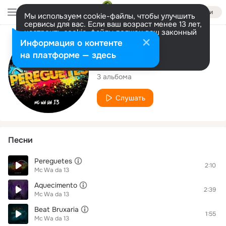
Войти
Мы используем cookie-файлы, чтобы улучшить
сервисы для вас. Если ваш возраст менее 13 лет,
настроить cookie-файлы должен ваш законный
представитель.
Больше информации
Исполнитель
Информация о контенте
Разрешить все
Настроить
на платформе — здесь
Mc Wa da 13
3 альбома
Слушать
Песни
Pereguetes
2:10
Mc Wa da 13
Aquecimento
2:39
Mc Wa da 13
Beat Bruxaria
1:55
Mc Wa da 13