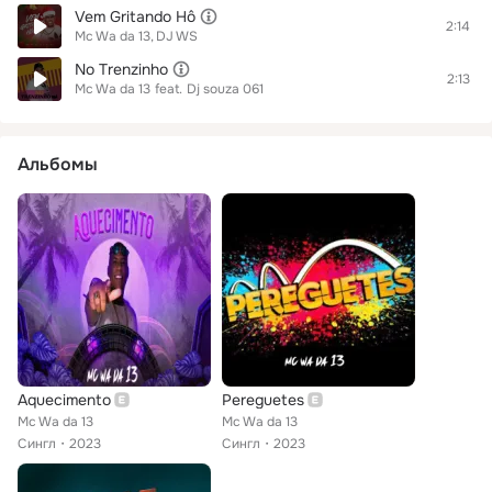
Vem Gritando Hô
2:14
Mc Wa da 13
DJ WS
No Trenzinho
2:13
Mc Wa da 13
feat.
Dj souza 061
Альбомы
Aquecimento
Pereguetes
Mc Wa da 13
Mc Wa da 13
Сингл
2023
Сингл
2023