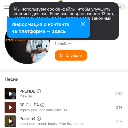
Войти
Мы используем cookie-файлы, чтобы улучшить
сервисы для вас. Если ваш возраст менее 13 лет,
настроить cookie-файлы должен ваш законный
представитель.
Больше информации
Исполнитель
Информация о контенте
Разрешить все
Настроить
на платформе — здесь
Mike Bu
1 альбом
Слушать
Песни
PRENDE
2:52
Mike Bu
SE CULEA
2:14
Improv
feat.
don kolo
Mike Bu
Ponten4
2:57
Jalex
feat.
snech beats
Mike Bu
Jair Ls