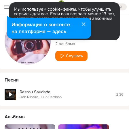
Войти
Мы используем cookie-файлы, чтобы улучшить
сервисы для вас. Если ваш возраст менее 13 лет,
настроить cookie-файлы должен ваш законный
представитель.
Больше информации
Исполнитель
Информация о контенте
Разрешить все
Настроить
на платформе — здесь
Júlio Cardoso
2 альбома
Слушать
Песни
Restou Saudade
2:36
Deb Ribeiro
Júlio Cardoso
Альбомы