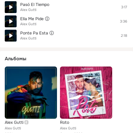
Pasó El Tiempo
3:17
Alex Gutti
Ella Me Pide
3:36
Alex Gutti
Ponte Pa Esta
2:18
Alex Gutti
Альбомы
Alex Gutti
Roto
Alex Gutti
Alex Gutti