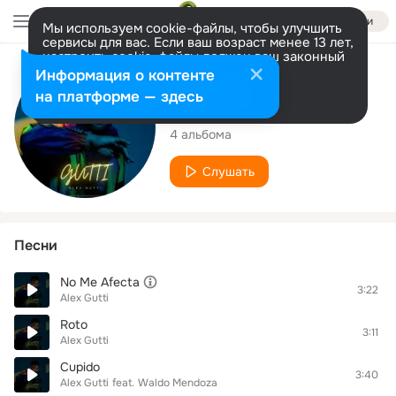
Войти
Мы используем cookie-файлы, чтобы улучшить
сервисы для вас. Если ваш возраст менее 13 лет,
настроить cookie-файлы должен ваш законный
представитель.
Больше информации
Исполнитель
Информация о контенте
Разрешить все
Настроить
на платформе — здесь
Alex Gutti
4 альбома
Слушать
Песни
No Me Afecta
3:22
Alex Gutti
Roto
3:11
Alex Gutti
Cupido
3:40
Alex Gutti
feat.
Waldo Mendoza