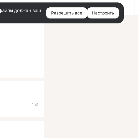
Помощь
Войти
й
e-файлы должен ваш
Разрешить все
Настроить
Правая
колонка
2:41