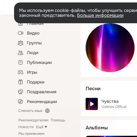
Мы используем cookie-файлы, чтобы улучшить сервис
законный представитель.
Больше информации
Левая
Главная
колонка
Видео
Группы
Люди
Публикации
Игры
Подарки
Песни
Поздравления
Чувства
Рекомендации
Ustinov Offical
Сменить язык
Рекламодателям
Помощь
Новости
Ещё
Альбомы
Мы применяем