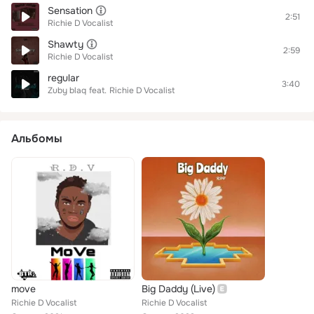
Sensation
2:51
Richie D Vocalist
Shawty
2:59
Richie D Vocalist
regular
3:40
Zuby blaq
feat.
Richie D Vocalist
Альбомы
move
Big Daddy (Live)
Richie D Vocalist
Richie D Vocalist