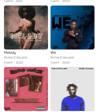
Сингл
2021
Сингл
2023
Melody
We
Richie D Vocalist
Richie D Vocalist
Сингл
2022
Сингл
2020