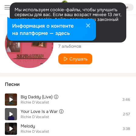
Войти
Мы используем cookie-файлы, чтобы улучшить
сервисы для вас. Если ваш возраст менее 13 лет,
настроить cookie-файлы должен ваш законный
представитель.
Больше информации
Исполнитель
Информация о контенте
Разрешить все
Настроить
на платформе — здесь
Richie D Vocalist
7 альбомов
Слушать
Песни
Big Daddy (Live)
3:46
Richie D Vocalist
Your Love Is a War
2:57
Richie D Vocalist
Melody
3:38
Richie D Vocalist