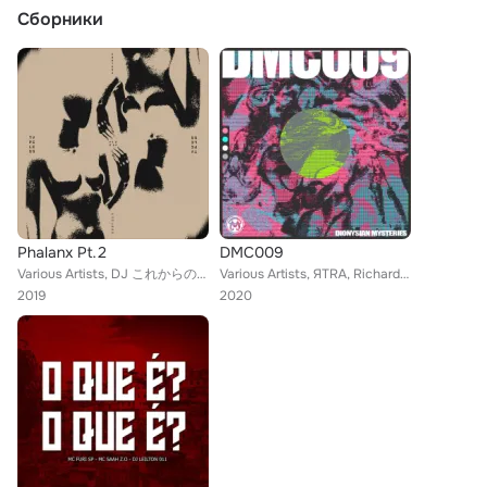
Сборники
Phalanx Pt.2
DMC009
Various Artists, DJ これからの緊急災害, Paco Pack, Aloka, StacEmp, SAAH, Varum, Datawave, Paul Blackford
Various Artists, ЯTRA, Richard Easel, Neud Photo, Auren, Ludgate Squatter, Ufaze, Raw Takes, Norwell, J Wax, Ottonian, Terrestri...
2019
2020