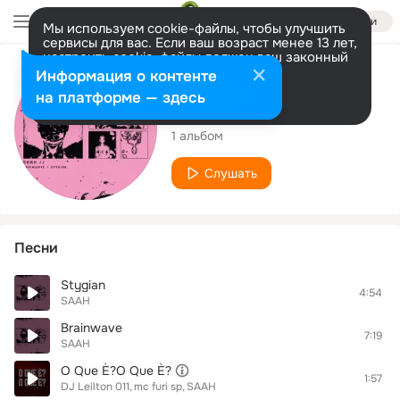
Войти
Мы используем cookie-файлы, чтобы улучшить
сервисы для вас. Если ваш возраст менее 13 лет,
настроить cookie-файлы должен ваш законный
представитель.
Больше информации
Исполнитель
Информация о контенте
Разрешить все
Настроить
на платформе — здесь
SAAH
1 альбом
Слушать
Песни
Stygian
4:54
SAAH
Brainwave
7:19
SAAH
O Que È?O Que È?
1:57
DJ Leilton 011
mc furi sp
SAAH