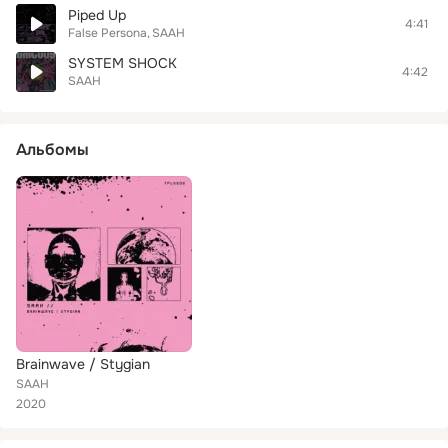
Piped Up
4:41
False Persona
SAAH
SYSTEM SHOCK
4:42
SAAH
Альбомы
Brainwave / Stygian
SAAH
2020