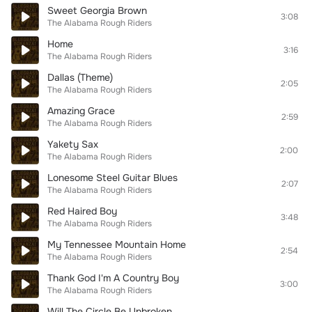
Sweet Georgia Brown
3:08
The Alabama Rough Riders
Home
3:16
The Alabama Rough Riders
Dallas (Theme)
2:05
The Alabama Rough Riders
Amazing Grace
2:59
The Alabama Rough Riders
Yakety Sax
2:00
The Alabama Rough Riders
Lonesome Steel Guitar Blues
2:07
The Alabama Rough Riders
Red Haired Boy
3:48
The Alabama Rough Riders
My Tennessee Mountain Home
2:54
The Alabama Rough Riders
Thank God I'm A Country Boy
3:00
The Alabama Rough Riders
Will The Circle Be Unbroken