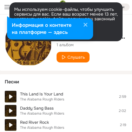
Войти
Мы используем cookie-файлы, чтобы улучшить
сервисы для вас. Если ваш возраст менее 13 лет,
настроить cookie-файлы должен ваш законный
представитель.
Больше информации
Исполнитель
Информация о контенте
Разрешить все
Настроить
на платформе — здесь
The Alabama Rough Riders
1 альбом
Слушать
Песни
This Land Is Your Land
2:59
The Alabama Rough Riders
Daddy Sang Bass
2:02
The Alabama Rough Riders
Red River Rock
2:19
The Alabama Rough Riders