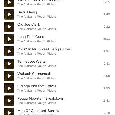
3:25
The Alabama Rough Riders
Salty Dawg
2:49
The Alabama Rough Riders
Old Joe Clark
2:22
The Alabama Rough Riders
Long Time Gone
3:44
The Alabama Rough Riders
Rollin' In My Sweet Baby's Arms
2:54
The Alabama Rough Riders
Tennessee Waltz
2:53
The Alabama Rough Riders
Wabash Cannonball
2:08
The Alabama Rough Riders
Orange Blossom Special
2:50
The Alabama Rough Riders
Foggy Mountain Breakdown
2:43
The Alabama Rough Riders
Man Of Constant Sorrow
4:18