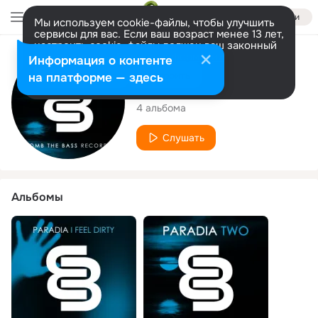
Войти
Мы используем cookie-файлы, чтобы улучшить
сервисы для вас. Если ваш возраст менее 13 лет,
настроить cookie-файлы должен ваш законный
представитель.
Больше информации
Исполнитель
Информация о контенте
Разрешить все
Настроить
на платформе — здесь
Paradia
4 альбома
Слушать
Альбомы