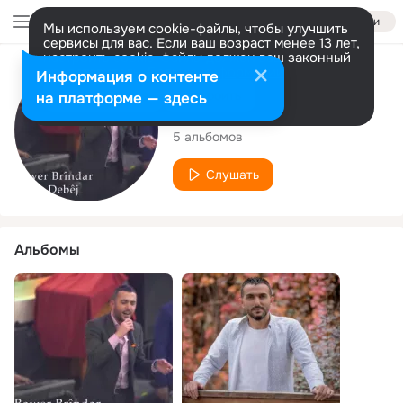
Войти
Мы используем cookie-файлы, чтобы улучшить
сервисы для вас. Если ваш возраст менее 13 лет,
настроить cookie-файлы должен ваш законный
представитель.
Больше информации
Исполнитель
Информация о контенте
Разрешить все
Настроить
на платформе — здесь
Bawer Brindar
5 альбомов
Слушать
Альбомы