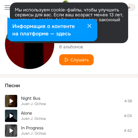
Войти
Мы используем cookie-файлы, чтобы улучшить
сервисы для вас. Если ваш возраст менее 13 лет,
настроить cookie-файлы должен ваш законный
представитель.
Больше информации
Исполнитель
Информация о контенте
Разрешить все
Настроить
на платформе — здесь
Juan J. Ochoa
8 альбомов
Слушать
Песни
Night Bus
4:38
Juan J. Ochoa
Alone
4:05
Juan J. Ochoa
In Progress
4:42
Juan J. Ochoa