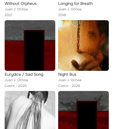
Without Orpheus
Longing for Breath
Juan J. Ochoa
Juan J. Ochoa
2021
2018
Eurydice / Sad Song
Night Bus
Juan J. Ochoa
Juan J. Ochoa
Сингл
2020
Сингл
2026