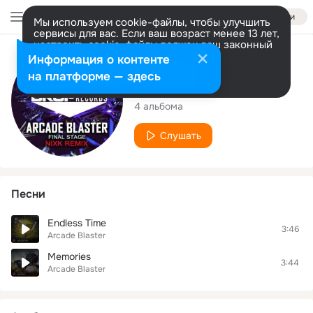
Войти
Мы используем cookie-файлы, чтобы улучшить
сервисы для вас. Если ваш возраст менее 13 лет,
настроить cookie-файлы должен ваш законный
представитель.
Больше информации
Исполнитель
Информация о контенте
Разрешить все
Настроить
на платформе — здесь
Arcade Blaster
4 альбома
Слушать
Песни
Endless Time
3:46
Arcade Blaster
Memories
3:44
Arcade Blaster