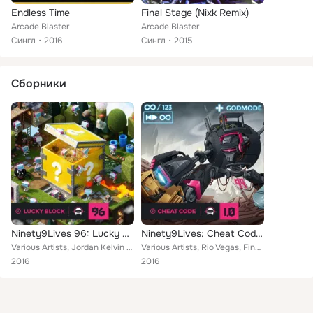
Endless Time
Final Stage (Nixk Remix)
Arcade Blaster
Arcade Blaster
Сингл
2016
Сингл
2015
Сборники
Ninety9Lives 96: Lucky Block
Ninety9Lives: Cheat Code 1.0
Various Artists, Jordan Kelvin James, Finesu, Halcyon, Naikee, Wisp X, Chris Poirier, Scary Noise, Arcade Blaster, Klave, Amasi,...
Various Artists, Rio Vegas, Finesu, Naikee, Halcyon, Wisp X, Chris Poirier, Archie, Subtact, Arcade Blaster, Allouche, Niko Kaz,...
2016
2016