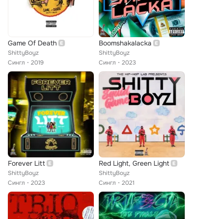
Game Of Death
Boomshakalacka
ShittyBoyz
ShittyBoyz
Сингл
2019
Сингл
2023
Forever Litt
Red Light, Green Light
ShittyBoyz
ShittyBoyz
Сингл
2023
Сингл
2021