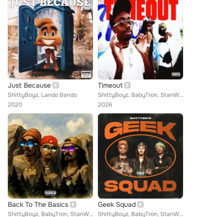
Just Because
Timeout
ShittyBoyz, Lando Bando
ShittyBoyz, BabyTron, StanWill, Trdee
2020
2026
Back To The Basics
Geek Squad
ShittyBoyz, BabyTron, StanWill, Trdee
ShittyBoyz, BabyTron, StanWill, Trdee