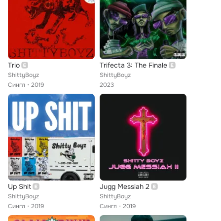
Trio
Trifecta 3: The Finale
ShittyBoyz
ShittyBoyz
Сингл
2019
2023
Up Shit
Jugg Messiah 2
ShittyBoyz
ShittyBoyz
Сингл
2019
Сингл
2019