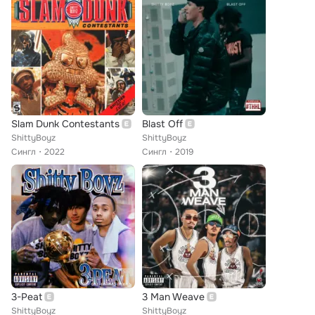
Slam Dunk Contestants
Blast Off
ShittyBoyz
ShittyBoyz
Сингл
2022
Сингл
2019
3-Peat
3 Man Weave
ShittyBoyz
ShittyBoyz