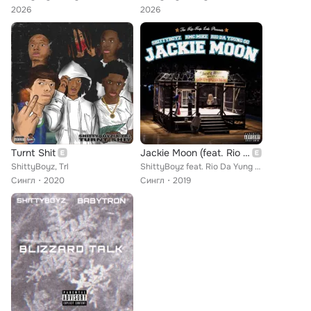
2026
2026
Turnt Shit
Jackie Moon (feat. Rio Da Yung OG & RMC Mike)
ShittyBoyz, Trl
ShittyBoyz feat. Rio Da Yung OG, RMC Mike
Сингл
2020
Сингл
2019