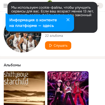
Войти
Мы используем cookie-файлы, чтобы улучшить
сервисы для вас. Если ваш возраст менее 13 лет,
настроить cookie-файлы должен ваш законный
представитель.
Больше информации
Исполнитель
Информация о контенте
Разрешить все
Настроить
на платформе — здесь
ShittyBoyz
22 альбома
Слушать
Альбомы