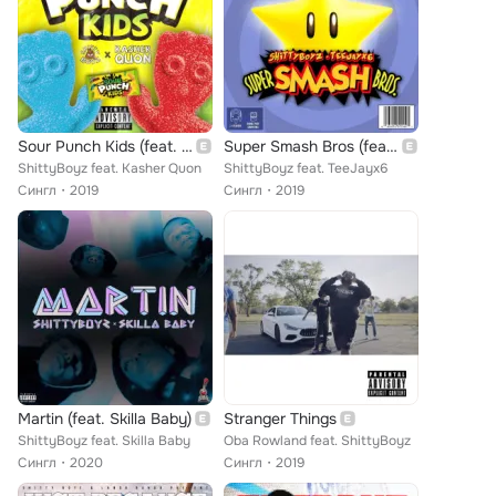
Sour Punch Kids (feat. Kasher Quon)
Super Smash Bros (feat. TeeJayx6)
ShittyBoyz feat. Kasher Quon
ShittyBoyz feat. TeeJayx6
Сингл
2019
Сингл
2019
Martin (feat. Skilla Baby)
Stranger Things
ShittyBoyz feat. Skilla Baby
Oba Rowland feat. ShittyBoyz
Сингл
2020
Сингл
2019