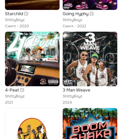
Starchild
Going Hyphy
ShittyBoyz
ShittyBoyz
Сингл
2020
Сингл
2022
4-Peat
3 Man Weave
ShittyBoyz
ShittyBoyz
2021
2024