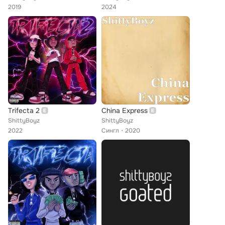
2019
2024
Trifecta 2
China Express
ShittyBoyz
ShittyBoyz
2022
Сингл
2020