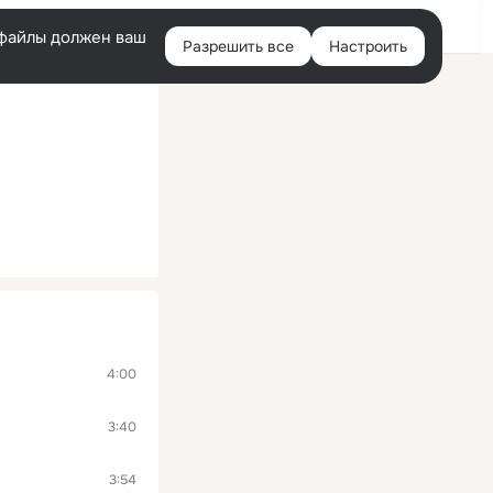
Помощь
Войти
й
e-файлы должен ваш
Разрешить все
Настроить
Правая
колонка
4:00
3:40
3:54