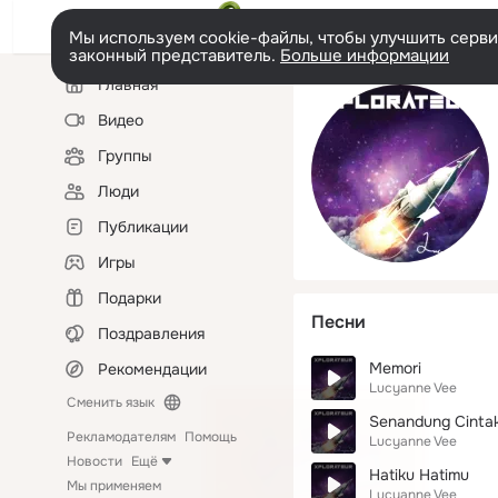
Мы используем cookie-файлы, чтобы улучшить сервис
законный представитель.
Больше информации
Левая
Главная
колонка
Видео
Группы
Люди
Публикации
Игры
Подарки
Песни
Поздравления
Memori
Рекомендации
Lucyanne Vee
Сменить язык
Senandung Cinta
Рекламодателям
Помощь
Lucyanne Vee
Новости
Ещё
Hatiku Hatimu
Мы применяем
Lucyanne Vee