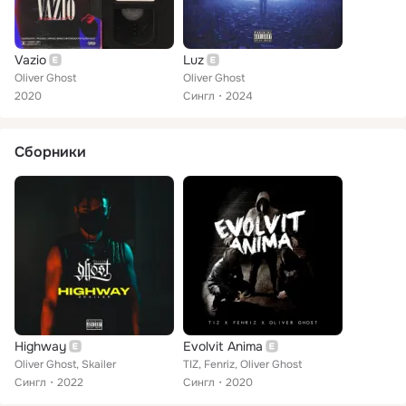
Vazio
Luz
Oliver Ghost
Oliver Ghost
2020
Сингл
2024
Сборники
Highway
Evolvit Anima
Oliver Ghost, Skailer
TIZ, Fenriz, Oliver Ghost
Сингл
2022
Сингл
2020