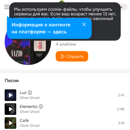
Войти
Мы используем cookie-файлы, чтобы улучшить
сервисы для вас. Если ваш возраст менее 13 лет,
настроить cookie-файлы должен ваш законный
представитель.
Больше информации
Исполнитель
Информация о контенте
Разрешить все
Настроить
на платформе — здесь
Oliver Ghost
4 альбома
Слушать
Песни
Luz
2:41
Oliver Ghost
Elemento
2:48
Oliver Ghost
Café
3:16
Oliver Ghost