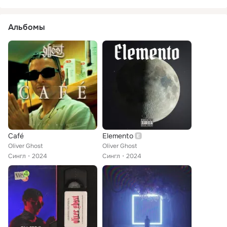
Альбомы
Café
Elemento
Oliver Ghost
Oliver Ghost
Сингл
2024
Сингл
2024