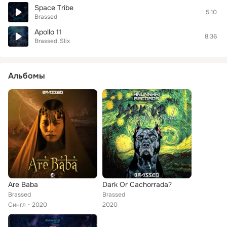
Space Tribe
5:10
Brassed
Apollo 11
8:36
Brassed
Slix
Альбомы
Are Baba
Dark Or Cachorrada?
Brassed
Brassed
Сингл
2020
2020