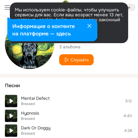
Войти
Мы используем cookie-файлы, чтобы улучшить
сервисы для вас. Если ваш возраст менее 13 лет,
настроить cookie-файлы должен ваш законный
представитель.
Больше информации
Исполнитель
Информация о контенте
Разрешить все
Настроить
на платформе — здесь
Brassed
3 альбома
Слушать
Песни
Mental Defect
5:12
Brassed
Hypnosis
4:40
Brassed
Dark Or Doggy
4:28
Brassed