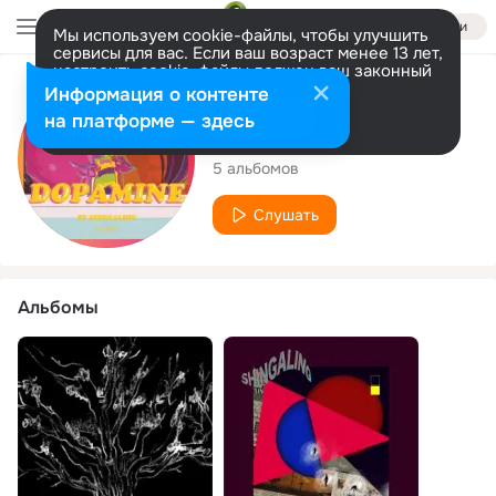
Войти
Мы используем cookie-файлы, чтобы улучшить
сервисы для вас. Если ваш возраст менее 13 лет,
настроить cookie-файлы должен ваш законный
представитель.
Больше информации
Исполнитель
Информация о контенте
Разрешить все
Настроить
на платформе — здесь
Shingaling
5 альбомов
Слушать
Альбомы