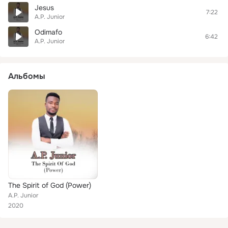
Jesus
7:22
A.P. Junior
Odimafo
6:42
A.P. Junior
Альбомы
The Spirit of God (Power)
A.P. Junior
2020