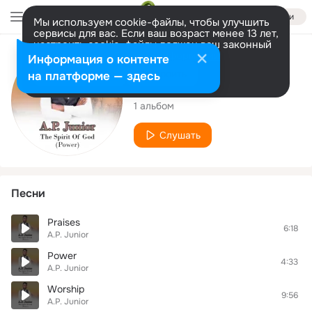
Войти
Мы используем cookie-файлы, чтобы улучшить
сервисы для вас. Если ваш возраст менее 13 лет,
настроить cookie-файлы должен ваш законный
представитель.
Больше информации
Исполнитель
Информация о контенте
Разрешить все
Настроить
на платформе — здесь
A.P. Junior
1 альбом
Слушать
Песни
Praises
6:18
A.P. Junior
Power
4:33
A.P. Junior
Worship
9:56
A.P. Junior