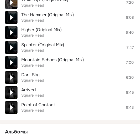
7:20
Square Head
The Hammer (Original Mix)
8:08
Square Head
Higher (Original Mix)
6:40
Square Head
Splinter (Original Mix)
7:47
Square Head
Mountain Echoes (Original Mix)
7:00
Square Head
Dark Sky
6:30
Square Head
Arrived
8:45
Square Head
Point of Contact
9:43
Square Head
Альбомы