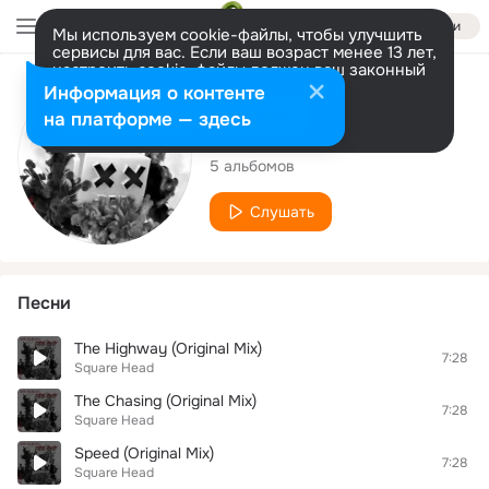
Войти
Мы используем cookie-файлы, чтобы улучшить
сервисы для вас. Если ваш возраст менее 13 лет,
настроить cookie-файлы должен ваш законный
представитель.
Больше информации
Исполнитель
Информация о контенте
Разрешить все
Настроить
на платформе — здесь
Square Head
5 альбомов
Слушать
Песни
The Highway (Original Mix)
7:28
Square Head
The Chasing (Original Mix)
7:28
Square Head
Speed (Original Mix)
7:28
Square Head