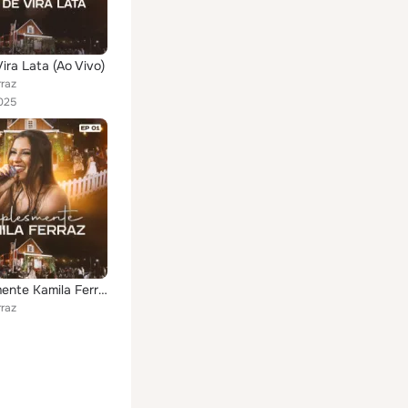
ira Lata (Ao Vivo)
rraz
025
Simplesmente Kamila Ferraz, Ep. 01 (Ao Vivo)
rraz