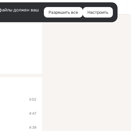
Помощь
Войти
й
e-файлы должен ваш
Разрешить все
Настроить
Правая
колонка
3:02
4:47
4:39