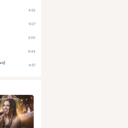
4:52
5:07
3:00
5:44
vo)
4:57