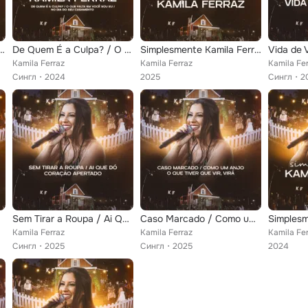
ão É uma Ressaca / Programa de Fim de Semana (Ao Vivo)
De Quem É a Culpa? / O Que Falta em Você Sou Eu / No Dia do Seu Casamento (Ao Vivo)
Simplesmente Kamila Ferraz, Ep. 02 (Ao Vivo)
Vida de V
Kamila Ferraz
Kamila Ferraz
Kamila Fe
Сингл
2024
2025
Сингл
2
Sem Tirar a Roupa / Ai Que Dó / Coração Apertado (Ao Vivo)
Caso Marcado / Como um Anjo / O Que Tiver Que Vir, Virá (Ao Vivo)
Kamila Ferraz
Kamila Ferraz
Kamila Fe
Сингл
2025
Сингл
2025
2024