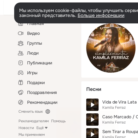
Мы используем cookie-файлы, чтобы улучшить сервис
законный представитель.
Больше информации
Левая
Главная
колонка
Видео
Группы
Люди
Публикации
Игры
Подарки
Песни
Поздравления
Vida de Vira Lata 
Рекомендации
Kamila Ferraz
Сменить язык
Caso Marcado / Co
Рекламодателям
Помощь
Kamila Ferraz
Новости
Ещё
Sem Tirar a Roupa
Мы применяем
Kamila Ferraz