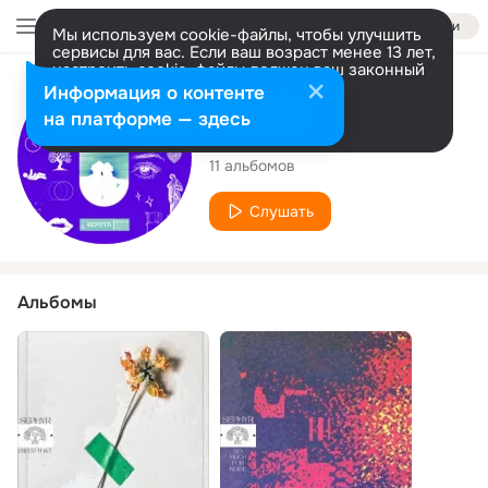
Войти
Мы используем cookie-файлы, чтобы улучшить
сервисы для вас. Если ваш возраст менее 13 лет,
настроить cookie-файлы должен ваш законный
представитель.
Больше информации
Исполнитель
Информация о контенте
Разрешить все
Настроить
на платформе — здесь
SEPHYR
11 альбомов
Слушать
Альбомы