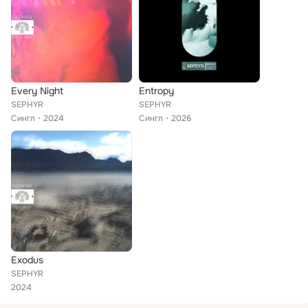
Every Night
Entropy
SEPHYR
SEPHYR
Сингл
2024
Сингл
2026
Exodus
SEPHYR
2024