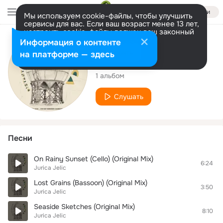
Войти
Мы используем cookie-файлы, чтобы улучшить
сервисы для вас. Если ваш возраст менее 13 лет,
настроить cookie-файлы должен ваш законный
представитель.
Больше информации
Исполнитель
Информация о контенте
Разрешить все
Настроить
на платформе — здесь
Jurica Jelic
1 альбом
Слушать
Песни
On Rainy Sunset (Cello) (Original Mix)
6:24
Jurica Jelic
Lost Grains (Bassoon) (Original Mix)
3:50
Jurica Jelic
Seaside Sketches (Original Mix)
8:10
Jurica Jelic